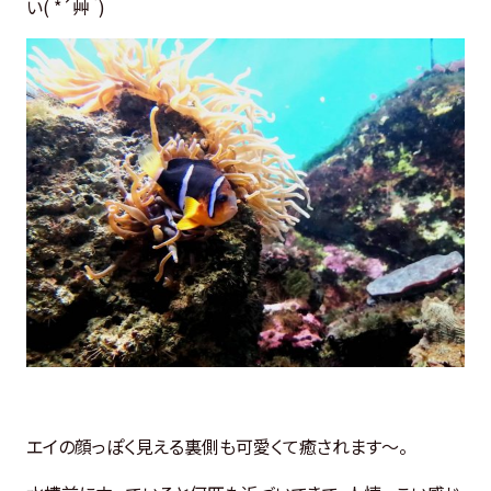
い( *´艸｀)
エイの顔っぽく見える裏側も可愛くて癒されます～。