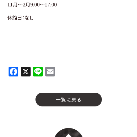
11月～2月9:00～17:00
休館日：なし
F
X
Li
E
a
n
m
c
e
ai
e
l
一覧に戻る
b
o
o