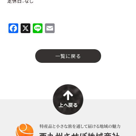
定休日：なし
F
X
Li
E
a
n
m
c
e
ai
e
l
一覧に戻る
b
o
o
k