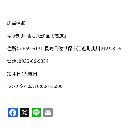
店舗情報
ギャラリー&カフェ『風の高原』
住所：〒859-6121 長崎県佐世保市江迎町奥川内２５３−６
電話：0956-66-9334
定休日：火曜日
ランチタイム：10:00～16:00
F
X
Li
E
a
n
m