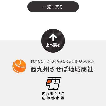
c
e
ai
e
l
一覧に戻る
b
o
o
k