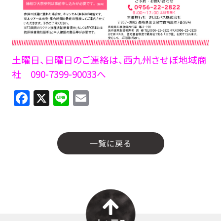
土曜日、日曜日のご連絡は、西九州させぼ地域商
社 090-7399-90033へ
F
X
Li
E
a
n
m
c
e
ai
e
l
一覧に戻る
b
o
o
k