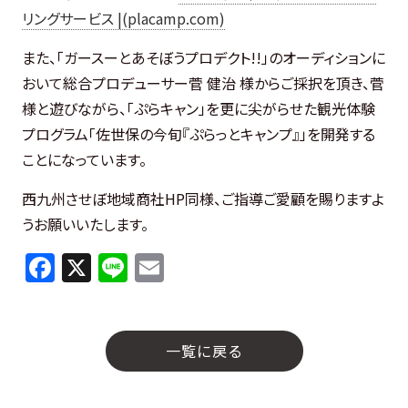
リングサービス |(placamp.com)
また、「ガースーとあそぼうプロデクト!!」のオーディションに
おいて総合プロデューサー菅 健治 様からご採択を頂き、菅
様と遊びながら、「ぷらキャン」を更に尖がらせた観光体験
プログラム「佐世保の今旬『ぷらっとキャンプ』」を開発する
ことになっています。
西九州させぼ地域商社HP同様、ご指導ご愛顧を賜りますよ
うお願いいたします。
F
X
Li
E
a
n
m
c
e
ai
e
l
一覧に戻る
b