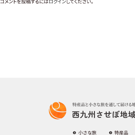
コメントを投稿するには
ログイン
してください。
b
o
o
k
小さな旅
特産品