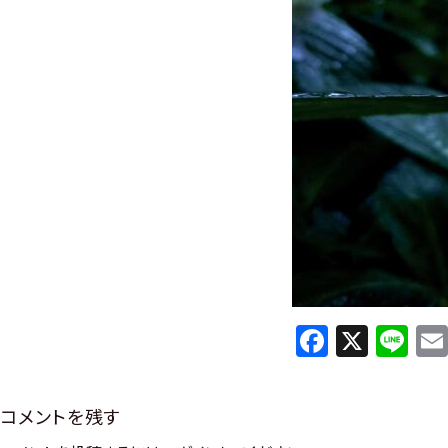
F
X
Li
a
n
c
e
コメントを残す
e