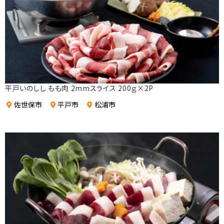
平戸いのしし もも肉 2mmスライス 200ｇ×2P
佐世保市
平戸市
松浦市