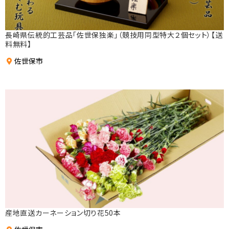
長崎県伝統的工芸品「佐世保独楽」（競技用同型特大２個セット）【送
料無料】
佐世保市
産地直送カーネーション切り花50本